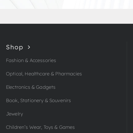
Shop
Fashion & Accessories
Optical, Healthcare & Pharmacies
Electronics & Gadgets
Book, Stationery & Souvenirs
Jewelry
Children’s Wear, Toys & Games